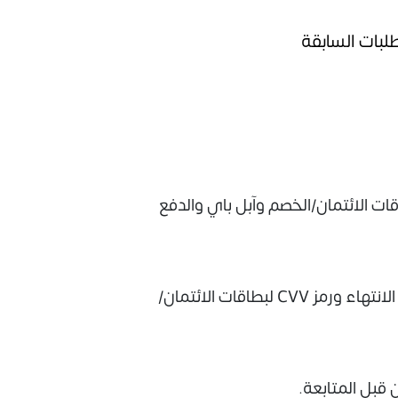
طلبات السابقة
م Bishyaka خيارات متنوعة مثل بطاقات الائتمان/الخصم وآبل باي والدفع
إذا اخترت الدفع عبر الإنترنت، أدخل تفاصيل الدفع، بما في ذلك رقم البطاقة وتاريخ الانتهاء ورمز CVV لبطاقات الائتمان/
قبل المتابعة.